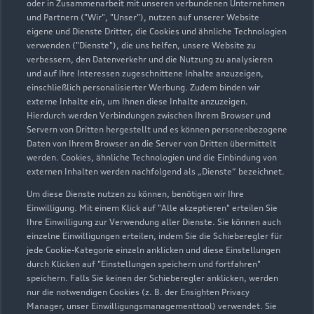
07471 93400
oder in Zusammenarbeit mit unseren verbundenen Unternehmen
und Partnern ("Wir", "Unser"), nutzen auf unserer Website
eigene und Dienste Dritter, die Cookies und ähnliche Technologien
peter.sickinger@autohaus-kleinmann.de
verwenden ("Dienste"), die uns helfen, unsere Website zu
verbessern, den Datenverkehr und die Nutzung zu analysieren
Kontaktdaten herunterladen
und auf Ihre Interessen zugeschnittene Inhalte anzuzeigen,
einschließlich personalisierter Werbung. Zudem binden wir
externe Inhalte ein, um Ihnen diese Inhalte anzuzeigen.
Hierdurch werden Verbindungen zwischen Ihrem Browser und
Servern von Dritten hergestellt und es können personenbezogene
Öffnungszeiten
Daten von Ihrem Browser an die Server von Dritten übermittelt
werden. Cookies, ähnliche Technologien und die Einbindung von
externen Inhalten werden nachfolgend als „Dienste“ bezeichnet.
Verkauf
Um diese Dienste nutzen zu können, benötigen wir Ihre
Geöffnet bis
18:00
Einwilligung. Mit einem Klick auf "Alle akzeptieren" erteilen Sie
Ihre Einwilligung zur Verwendung aller Dienste. Sie können auch
einzelne Einwilligungen erteilen, indem Sie die Schieberegler für
Service
jede Cookie-Kategorie einzeln anklicken und diese Einstellungen
Geöffnet bis
18:00
durch Klicken auf "Einstellungen speichern und fortfahren"
speichern. Falls Sie keinen der Schieberegler anklicken, werden
nur die notwendigen Cookies (z. B. der Ensighten Privacy
Teile- & Zubehörverkauf
Manager, unser Einwilligungsmanagementtool) verwendet. Sie